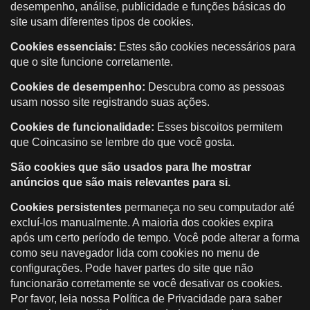
desempenho, análise, publicidade e funções básicas do
site usam diferentes tipos de cookies.
Cookies essenciais:
Estes são cookies necessários para
que o site funcione corretamente.
Cookies de desempenho:
Descubra como as pessoas
usam nosso site registrando suas ações.
Cookies de funcionalidade:
Esses biscoitos permitem
que Coincasino se lembre do que você gosta.
São cookies que são usados para lhe mostrar
anúncios que são mais relevantes para si.
Cookies persistentes
permaneça no seu computador até
excluí-los manualmente. A maioria dos cookies expira
após um certo período de tempo. Você pode alterar a forma
como seu navegador lida com cookies no menu de
configurações. Pode haver partes do site que não
funcionarão corretamente se você desativar os cookies.
Por favor, leia nossa Política de Privacidade para saber