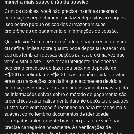
maneira mais suave e rápida possível
Com os cookies, você não precisa inserir as mesmas
informações repetidamente ao fazer depósitos ou saques.
Isso ocorre porque os cookies armazenam suas
preferências de pagamento e informações de sessão.
Quando você escolhe um método de pagamento preferido
ou define limites sobre quanto pode depositar e sacar, os
cookies lembram dessas opções para a próxima vez que
você visitar o site. Esse recall inteligente não apenas
acelera o processo de fazer seu próximo depósito de
R$100 ou retirada de R$200, mas também ajuda a evitar
erros ou transações com falha que acontecem devido a
informações erradas. Para um processamento mais rápido,
as informações salvas sobre o método de pagamento são
preenchidas automaticamente durante depósitos e saques.
O status de verificação é reconhecido para retiradas mais
suaves, como lembrar documentos de identidade
carregados anteriormente brasileiro para que você não
precise carregá-los novamente. As verificações de
segurança são simplificadas com base nas preferências