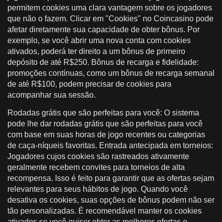
permitem cookies uma clara vantagem sobre os jogadores
que não o fazem. Clicar em "Cookies" no Coincasino pode
afetar diretamente sua capacidade de obter bônus. Por
exemplo, se você abrir uma nova conta com cookies
ativados, poderá ter direito a um bônus de primeiro
depósito de até R$250. Bônus de recarga e fidelidade:
promoções contínuas, como um bônus de recarga semanal
de até R$100, podem precisar de cookies para
acompanhar sua sessão.
Rodadas grátis que são perfeitas para você: O sistema
pode lhe dar rodadas grátis que são perfeitas para você
com base em suas horas de jogo recentes ou categorias
de caça-níqueis favoritas. Entrada antecipada em torneios:
Jogadores cujos cookies são rastreados ativamente
geralmente recebem convites para torneios de alta
recompensa. Isso é feito para garantir que as ofertas sejam
relevantes para seus hábitos de jogo. Quando você
desativa os cookies, suas opções de bônus podem não ser
tão personalizadas. É recomendável manter os cookies
ativados se você quiser obter as melhores ofertas e