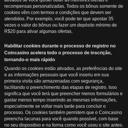
recompensas personalizadas. Todos os bônus somente de
cookies vêm com termos e condições que devem ser
atendidos. Por exemplo, você pode ter que apostar 35
vezes o valor do bônus ou fazer um depósito mínimo de
R$20 para ativar algumas ofertas.
Habilitar cookies durante o processo de registro no
Coincasino acelera todo o processo de inscrição,
tornando-o mais rápido
Quando os cookies estão ativados, as preferências do site
e as informações pessoais que você inseriu em sua
primeira visita são armazenadas com segurança,
facilitando o preenchimento das etapas de registro. Isso
significa que você terá que preencher menos formulários e
gastar menos tempo inserindo as mesmas informações,
especialmente se voltar mais tarde para concluir o
processo. Os cookies também permitem que o Coincasino
preencha lacunas para você quando possível, com base
no seu dispositivo e na forma como você usou o site antes.