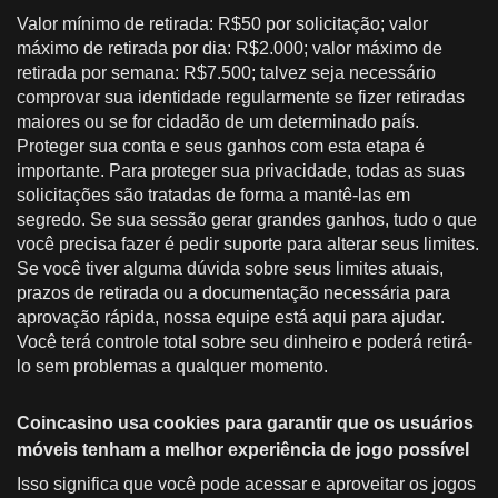
Valor mínimo de retirada: R$50 por solicitação; valor
máximo de retirada por dia: R$2.000; valor máximo de
retirada por semana: R$7.500; talvez seja necessário
comprovar sua identidade regularmente se fizer retiradas
maiores ou se for cidadão de um determinado país.
Proteger sua conta e seus ganhos com esta etapa é
importante. Para proteger sua privacidade, todas as suas
solicitações são tratadas de forma a mantê-las em
segredo. Se sua sessão gerar grandes ganhos, tudo o que
você precisa fazer é pedir suporte para alterar seus limites.
Se você tiver alguma dúvida sobre seus limites atuais,
prazos de retirada ou a documentação necessária para
aprovação rápida, nossa equipe está aqui para ajudar.
Você terá controle total sobre seu dinheiro e poderá retirá-
lo sem problemas a qualquer momento.
Coincasino usa cookies para garantir que os usuários
móveis tenham a melhor experiência de jogo possível
Isso significa que você pode acessar e aproveitar os jogos