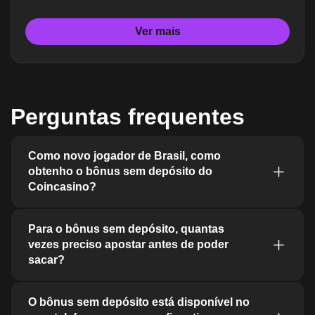
Ver mais
Perguntas frequentes
Como novo jogador de Brasil, como
obtenho o bônus sem depósito do
Coincasino?
Para o bônus sem depósito, quantas
vezes preciso apostar antes de poder
sacar?
O bônus sem depósito está disponível no