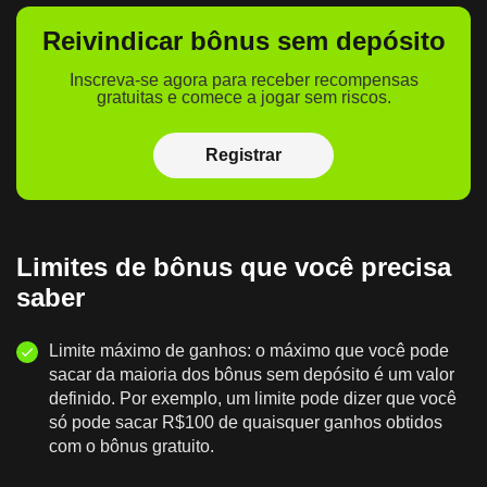
Reivindicar bônus sem depósito
Inscreva-se agora para receber recompensas
gratuitas e comece a jogar sem riscos.
Registrar
Limites de bônus que você precisa
saber
Limite máximo de ganhos: o máximo que você pode
sacar da maioria dos bônus sem depósito é um valor
definido. Por exemplo, um limite pode dizer que você
só pode sacar R$100 de quaisquer ganhos obtidos
com o bônus gratuito.