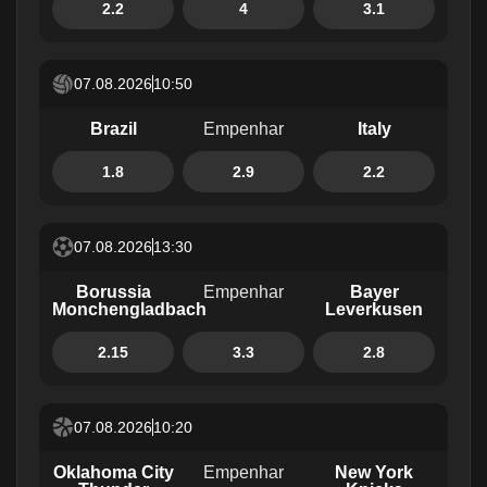
2.2
4
3.1
07.08.2026
10:50
Brazil
Empenhar
Italy
1.8
2.9
2.2
07.08.2026
13:30
Borussia
Empenhar
Bayer
Monchengladbach
Leverkusen
2.15
3.3
2.8
07.08.2026
10:20
Oklahoma City
Empenhar
New York