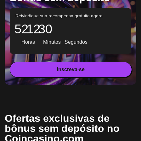
Reivindique sua recompensa gratuita agora
52
12
29
Horas
Minutos
Segundos
Inscreva-se
Ofertas exclusivas de
bônus sem depósito no
Coincasino.com