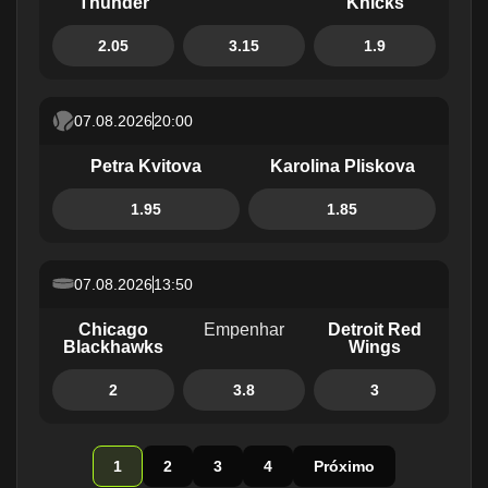
Thunder
Knicks
2.05
3.15
1.9
07.08.2026
20:00
Petra Kvitova
Karolina Pliskova
1.95
1.85
07.08.2026
13:50
Chicago
Empenhar
Detroit Red
Blackhawks
Wings
2
3.8
3
1
2
3
4
Próximo