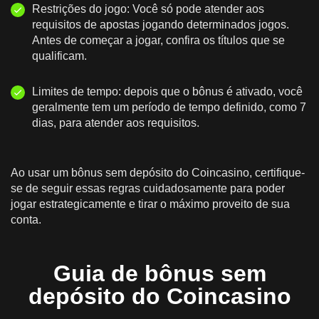
Restrições do jogo: Você só pode atender aos
requisitos de apostas jogando determinados jogos.
Antes de começar a jogar, confira os títulos que se
qualificam.
Limites de tempo: depois que o bônus é ativado, você
geralmente tem um período de tempo definido, como 7
dias, para atender aos requisitos.
Ao usar um bônus sem depósito do Coincasino, certifique-
se de seguir essas regras cuidadosamente para poder
jogar estrategicamente e tirar o máximo proveito de sua
conta.
Guia de bônus sem
depósito do Coincasino