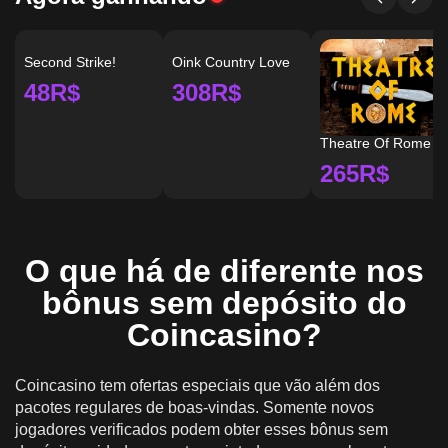
Theatre Of Rome
Second Strike!
Oink Country Love
265R$
48R$
308R$
O que há de diferente nos
bônus sem depósito do
Coincasino?
Coincasino tem ofertas especiais que vão além dos
pacotes regulares de boas-vindas. Somente novos
jogadores verificados podem obter esses bônus sem