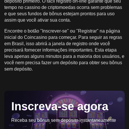
depósito primeiro. O fácil registro on-line garante que seu
tempo no cassino de criptomoedas ocorra sem problemas
e que seus fundos de bônus estejam prontos para uso
assim que você ativar sua conta.
Encontre o botão "Inscrever-se" ou "Registrar" na página
inicial do Coincasino para começar. Para seguir as regras
em Brasil, isso abrirá a janela de registro onde você
precisará fornecer informações importantes. Esta etapa
leva apenas alguns minutos para a maioria dos usuários, e
você nem precisa fazer um depósito para obter seu bônus
sem depósito.
Inscreva-se agora
Receba seu bônus sem depósito instantaneamente