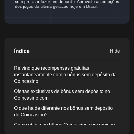
sem precisar fazer um depósito. Aproveite as emoções
dos jogos de última geração hoje em Brasil.
Índice
Hide
Reivindique recompensas gratuitas
instantaneamente com o bônus sem depósito da
Coincasino
Ofertas exclusivas de bônus sem depósito no
Coincasino.com
O que há de diferente nos bônus sem depósito
do Coincasino?
Como obter seu bônus Coincasino com registro
rápido e fácil