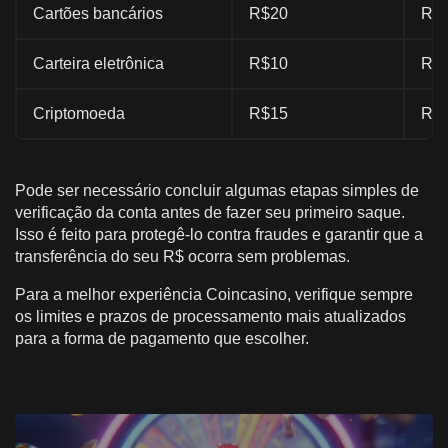
Cartões bancários
R$20
R$
Carteira eletrônica
R$10
R$
Criptomoeda
R$15
R$
Pode ser necessário concluir algumas etapas simples de
verificação da conta antes de fazer seu primeiro saque.
Isso é feito para protegê-lo contra fraudes e garantir que a
transferência do seu R$ ocorra sem problemas.
Para a melhor experiência Coincasino, verifique sempre
os limites e prazos de processamento mais atualizados
para a forma de pagamento que escolher.