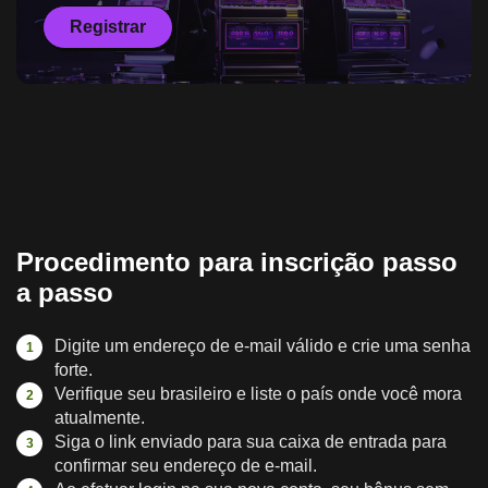
Registrar
Procedimento para inscrição passo
a passo
Digite um endereço de e-mail válido e crie uma senha
forte.
Verifique seu brasileiro e liste o país onde você mora
atualmente.
Siga o link enviado para sua caixa de entrada para
confirmar seu endereço de e-mail.