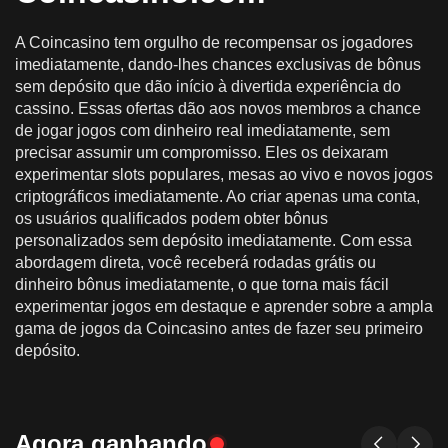
A Coincasino tem orgulho de recompensar os jogadores
imediatamente, dando-lhes chances exclusivas de bônus
sem depósito que dão início à divertida experiência do
cassino. Essas ofertas dão aos novos membros a chance
de jogar jogos com dinheiro real imediatamente, sem
precisar assumir um compromisso. Eles os deixaram
experimentar slots populares, mesas ao vivo e novos jogos
criptográficos imediatamente. Ao criar apenas uma conta,
os usuários qualificados podem obter bônus
personalizados sem depósito imediatamente. Com essa
abordagem direta, você receberá rodadas grátis ou
dinheiro bônus imediatamente, o que torna mais fácil
experimentar jogos em destaque e aprender sobre a ampla
gama de jogos da Coincasino antes de fazer seu primeiro
depósito.
Agora ganhando