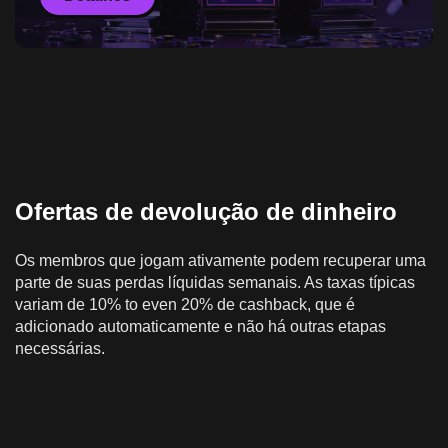
Ofertas de devolução de dinheiro
Os membros que jogam ativamente podem recuperar uma
parte de suas perdas líquidas semanais. As taxas típicas
variam de 10% to even 20% de cashback, que é
adicionado automaticamente e não há outras etapas
necessárias.