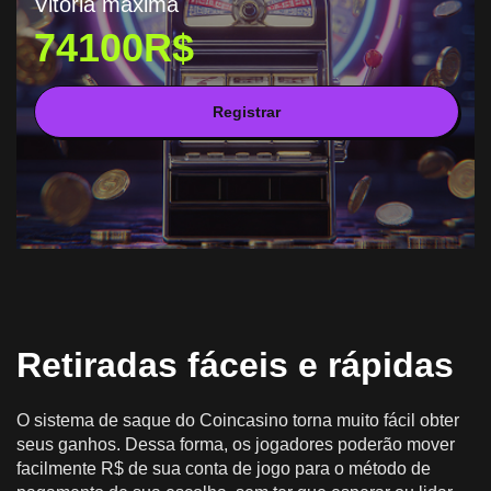
Vitória máxima
74100R$
Registrar
Retiradas fáceis e rápidas
O sistema de saque do Coincasino torna muito fácil obter
seus ganhos. Dessa forma, os jogadores poderão mover
facilmente R$ de sua conta de jogo para o método de