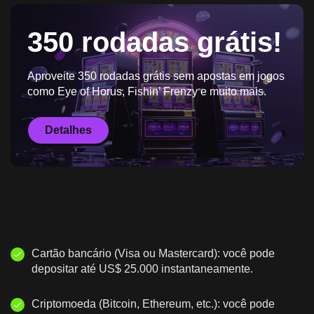
350 rodadas grátis!
Aproveite 350 rodadas grátis sem apostas em jogos
como Eye of Horus, Fishin’ Frenzy e muito mais.
Detalhes
Cartão bancário (Visa ou Mastercard): você pode
depositar até US$ 25.000 instantaneamente.
Criptomoeda (Bitcoin, Ethereum, etc.): você pode