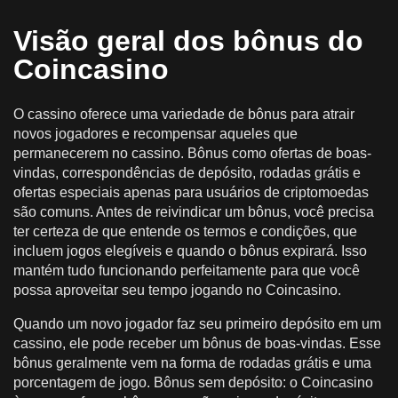
Visão geral dos bônus do
Coincasino
O cassino oferece uma variedade de bônus para atrair
novos jogadores e recompensar aqueles que
permanecerem no cassino. Bônus como ofertas de boas-
vindas, correspondências de depósito, rodadas grátis e
ofertas especiais apenas para usuários de criptomoedas
são comuns. Antes de reivindicar um bônus, você precisa
ter certeza de que entende os termos e condições, que
incluem jogos elegíveis e quando o bônus expirará. Isso
mantém tudo funcionando perfeitamente para que você
possa aproveitar seu tempo jogando no Coincasino.
Quando um novo jogador faz seu primeiro depósito em um
cassino, ele pode receber um bônus de boas-vindas. Esse
bônus geralmente vem na forma de rodadas grátis e uma
porcentagem de jogo. Bônus sem depósito: o Coincasino