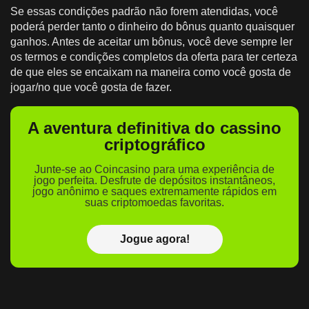
Se essas condições padrão não forem atendidas, você
poderá perder tanto o dinheiro do bônus quanto quaisquer
ganhos. Antes de aceitar um bônus, você deve sempre ler
os termos e condições completos da oferta para ter certeza
de que eles se encaixam na maneira como você gosta de
jogar/no que você gosta de fazer.
A aventura definitiva do cassino
criptográfico
Junte-se ao Coincasino para uma experiência de
jogo perfeita. Desfrute de depósitos instantâneos,
jogo anônimo e saques extremamente rápidos em
suas criptomoedas favoritas.
Jogue agora!