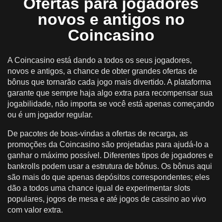
Ofertas para jogadores
novos e antigos no
Coincasino
A Coincasino está dando a todos os seus jogadores,
novos e antigos, a chance de obter grandes ofertas de
bônus que tornarão cada jogo mais divertido. A plataforma
garante que sempre haja algo extra para recompensar sua
jogabilidade, não importa se você está apenas começando
ou é um jogador regular.
De pacotes de boas-vindas a ofertas de recarga, as
promoções da Coincasino são projetadas para ajudá-lo a
ganhar o máximo possível. Diferentes tipos de jogadores e
bankrolls podem usar a estrutura de bônus. Os bônus aqui
são mais do que apenas depósitos correspondentes; eles
dão a todos uma chance igual de experimentar slots
populares, jogos de mesa e até jogos de cassino ao vivo
com valor extra.