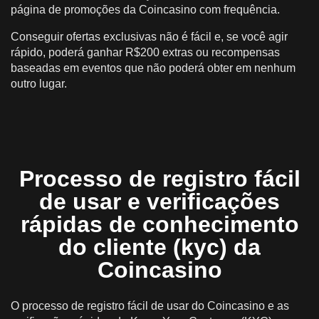
página de promoções da Coincasino com frequência.
Conseguir ofertas exclusivas não é fácil e, se você agir
rápido, poderá ganhar R$200 extras ou recompensas
baseadas em eventos que não poderá obter em nenhum
outro lugar.
Processo de registro fácil
de usar e verificações
rápidas de conhecimento
do cliente (kyc) da
Coincasino
O processo de registro fácil de usar do Coincasino e as