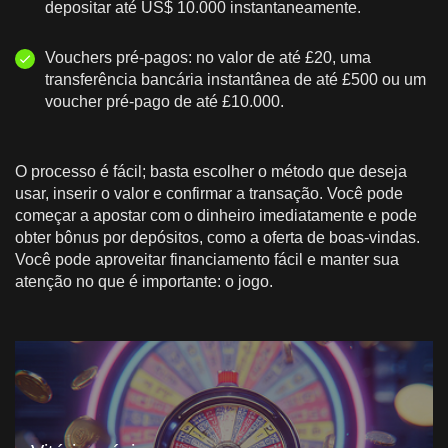
depositar até US$ 10.000 instantaneamente.
Vouchers pré-pagos: no valor de até £20, uma
transferência bancária instantânea de até £500 ou um
voucher pré-pago de até £10.000.
O processo é fácil; basta escolher o método que deseja
usar, inserir o valor e confirmar a transação. Você pode
começar a apostar com o dinheiro imediatamente e pode
obter bônus por depósitos, como a oferta de boas-vindas.
Você pode aproveitar financiamento fácil e manter sua
atenção no que é importante: o jogo.