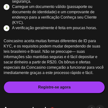
segurança.
Carregue um documento válido (passaporte ou
documento de identidade) e um comprovante de
endereço para a verificação Conheça seu Cliente
(KYC).
A verificação geralmente é feita em poucas horas.
Coincasino aceita muitas formas diferentes de ID para
KYC, e os requisitos podem mudar dependendo de suas
leis brasileiro e Brasil. Não se preocupe— suas
informações são mantidas seguras e é fácil depositar e
sacar dinheiro a partir de R$20. Os bônus e ofertas
especiais da Coincasino começarão a funcionar para você
imediatamente graças a este processo rápido e fácil.
Registre-se agora