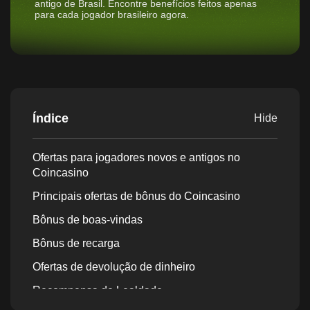
antigo de Brasil. Encontre benefícios feitos apenas
para cada jogador brasileiro agora.
Índice
Hide
Ofertas para jogadores novos e antigos no
Coincasino
Principais ofertas de bônus do Coincasino
Bônus de boas-vindas
Bônus de recarga
Ofertas de devolução de dinheiro
Recompensa de Lealdade