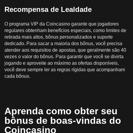
Recompensa de Lealdade
O programa VIP da Coincasino garante que jogadores
regulares obtenham benefícios especiais, como limites de
retirada mais altos, bônus personalizados e suporte
dedicado. Para sacar a maioria dos bônus, você precisa
atender aos requisitos de apostas, que geralmente são 40
vezes o valor do bônus. Para garantir que você se divirta
jogando e aproveite ao máximo as ofertas disponíveis,
você deve sempre ler as regras rígidas que acompanham
cada bônus.
Aprenda como obter seu
bônus de boas-vindas do
Coincasino