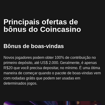
Principais ofertas de
bônus do Coincasino
Bônus de boas-vindas
Novos jogadores podem obter 100% de contribuição no
primeiro depósito, até US$ 2.000. Geralmente, é apenas
R$20 que você precisa depositar, no mínimo. É uma ótima
maneira de começar quando o pacote de boas-vindas vem
com rodadas grátis que podem ser usadas em
determinados jogos.