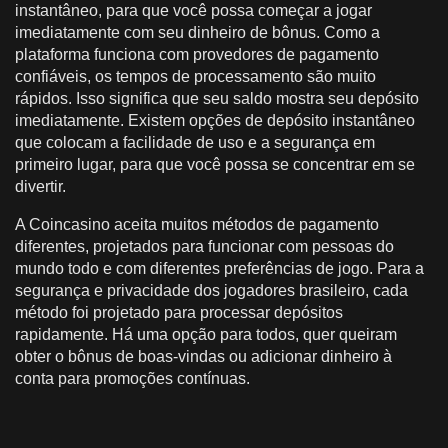
instantâneo, para que você possa começar a jogar
imediatamente com seu dinheiro de bônus. Como a
plataforma funciona com provedores de pagamento
confiáveis, os tempos de processamento são muito
rápidos. Isso significa que seu saldo mostra seu depósito
imediatamente. Existem opções de depósito instantâneo
que colocam a facilidade de uso e a segurança em
primeiro lugar, para que você possa se concentrar em se
divertir.
A Coincasino aceita muitos métodos de pagamento
diferentes, projetados para funcionar com pessoas do
mundo todo e com diferentes preferências de jogo. Para a
segurança e privacidade dos jogadores brasileiro, cada
método foi projetado para processar depósitos
rapidamente. Há uma opção para todos, quer queiram
obter o bônus de boas-vindas ou adicionar dinheiro à
conta para promoções contínuas.