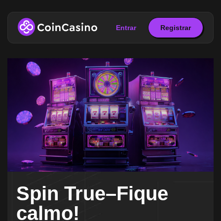
Entrar
Registrar
Spin True–Fique
calmo!