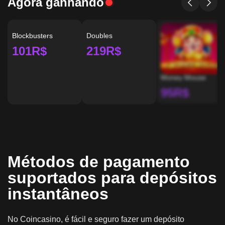
Agora ganhando
Blockbusters
Doubles
Money Mouse
101R$
219R$
95R$
Métodos de pagamento
suportados para depósitos
instantâneos
No Coincasino, é fácil e seguro fazer um depósito