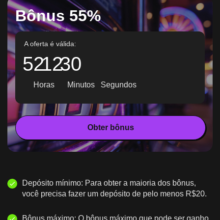
Bônus 55%
A oferta é válida:
52
12
29
Horas
Minutos
Segundos
Obter bônus
Depósito mínimo: Para obter a maioria dos bônus,
você precisa fazer um depósito de pelo menos R$20.
Bônus máximo: O bônus máximo que pode ser ganho